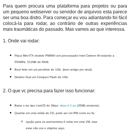
Para quem procura uma plataforma para projetos ou para
um pequeno webserver ou servidor de arquivos esta parece
ser uma boa distro. Para começar eu vou adiantando foi fácil
colocá-la para rodar, ao contrário de outras experiências
mais traumáticas do passado. Mas vamos ao que interessa.
1. Onde vai rodar:
Placa Mini-ITX modelo PMI8M com processador Intel Celeron M rodando a
550MHz, 512Mb de RAM.
Boot feito em um pendrive de 1Gb. (bem antigo por sinal).
Destino final um Compact Flash de 1Gb.
2. O que vc precisa para fazer isso funcionar:
Baixe o iso tipo LiveCD do Slitaz:
slitaz-4.0.iso
(35Mb somente).
Queime em uma mídia de CD, pode ser um RW como eu fiz.
opção para os aventureiros é rodar em uma VM ,mas
esse não era o objetivo aqui.