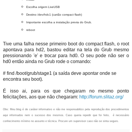
Escolha origem LiveUSB
Destino /dev/hdc1 (cartão compact flash)
Importante escolha a instalação previa do Grub.
reboot
Tive uma falha nesse primeiro boot do compact flash, o root
apontava para hd2, bastou editar na tela do Grub mesmo
pressionando 'e' e trocar para hd0. O seu pode não ser o
hd0 então ainda no Grub rode o comando:
# find /boot/grub/stage1 (a saída deve apontar onde se
encontra seu boot).
É isso ai, para os que chegaram no mesmo ponto
felicitações, aos que não chegaram:
http://forum.slitaz.org/
Obs: Meu blog é de caráter informativo e não me responsabilizo pela reprodução dos procedimentos
aqui informados nem o sucesso dos mesmos. Caso queria repedir que foi feito, é necessário
conhecimento mínimo no assunto e técnica. Procure um supervisor caso não se sinta seguro.