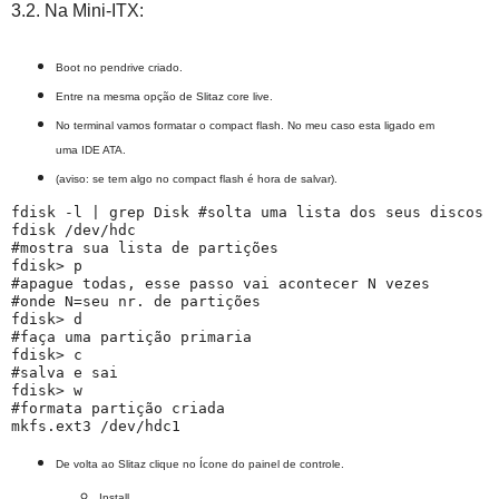
3.2. Na Mini-ITX:
Boot no pendrive criado.
Entre na mesma opção de Slitaz core live.
No terminal vamos formatar o compact flash. No meu caso esta ligado em
uma IDE ATA.
(aviso: se tem algo no compact flash é hora de salvar).
fdisk -l | grep Disk #solta uma lista dos seus discos

fdisk /dev/hdc

#mostra sua lista de partições

fdisk> p 

#apague todas, esse passo vai acontecer N vezes 

#onde N=seu nr. de partições

fdisk> d

#faça uma partição primaria 

fdisk> c

#salva e sai 

fdisk> w 

#formata partição criada

De volta ao Slitaz clique no Ícone do painel de controle.
Install