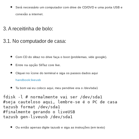
Será necessário um computador com drive de CD/DVD e uma porta USB e
conexão a internet.
3. A receitinha de bolo:
3.1. No computador de casa:
Com CD do slitaz no drive faça o boot (problemas, vide google).
Entre na opção SliTaz core live.
Cliquei no ícone do terminal e siga os passos dados aqui
handbook:liveusb
Ta bom vai eu coloco aqui, meu pendrive era o /dev/sda1
fdisk -l # normalmente vai ser /dev/sda1

#seja cauteloso aqui, lembre-se é o PC de casa

tazusb format /dev/sda1 

#finalmente gerando o liveUSB

Ou então apenas digite tazusb e siga as instruções (em texto)