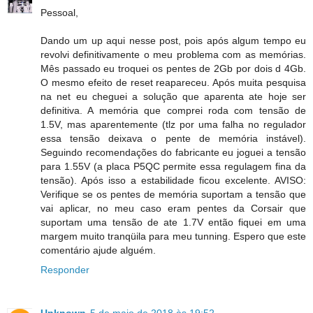
Pessoal,
Dando um up aqui nesse post, pois após algum tempo eu
revolvi definitivamente o meu problema com as memórias.
Mês passado eu troquei os pentes de 2Gb por dois d 4Gb.
O mesmo efeito de reset reapareceu. Após muita pesquisa
na net eu cheguei a solução que aparenta ate hoje ser
definitiva. A memória que comprei roda com tensão de
1.5V, mas aparentemente (tlz por uma falha no regulador
essa tensão deixava o pente de memória instável).
Seguindo recomendações do fabricante eu joguei a tensão
para 1.55V (a placa P5QC permite essa regulagem fina da
tensão). Após isso a estabilidade ficou excelente. AVISO:
Verifique se os pentes de memória suportam a tensão que
vai aplicar, no meu caso eram pentes da Corsair que
suportam uma tensão de ate 1.7V então fiquei em uma
margem muito tranqüila para meu tunning. Espero que este
comentário ajude alguém.
Responder
Unknown
5 de maio de 2018 às 19:52