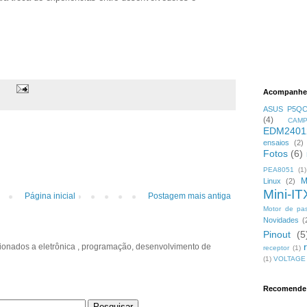
Acompanhe 
ASUS P5Q
(4)
CAMP
EDM2401
ensaios
(2)
Fotos
(6)
PEA8051
(1)
M
Linux
(2)
Mini-IT
Página inicial
Postagem mais antiga
Motor de pa
Novidades
(
Pinout
(5
cionados a eletrônica , programação, desenvolvimento de
receptor
(1)
(1)
VOLTAGE
Recomende 