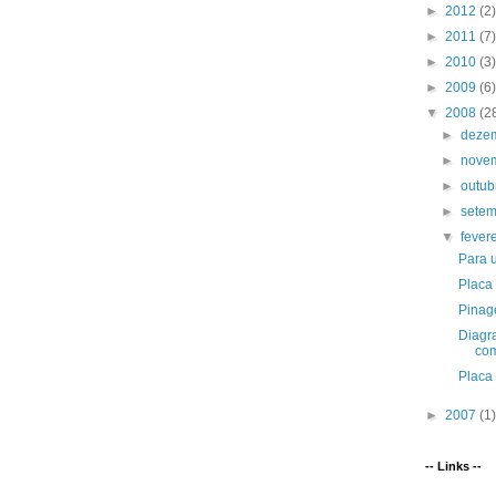
►
2012
(2)
►
2011
(7)
►
2010
(3)
►
2009
(6)
▼
2008
(2
►
deze
►
nove
►
outu
►
sete
▼
fever
Para 
Placa
Pinag
Diagr
co
Placa
►
2007
(1)
-- Links --