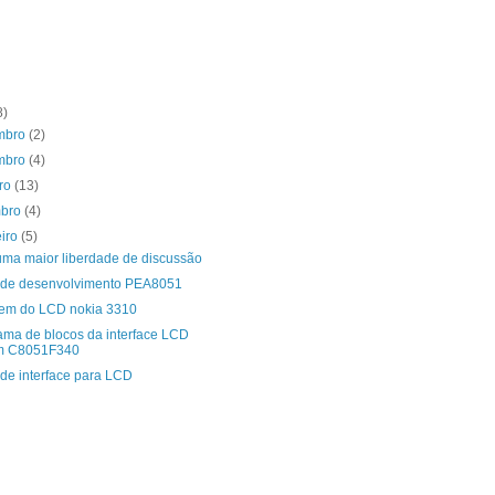
8)
mbro
(2)
mbro
(4)
bro
(13)
mbro
(4)
eiro
(5)
uma maior liberdade de discussão
 de desenvolvimento PEA8051
em do LCD nokia 3310
ama de blocos da interface LCD
m C8051F340
 de interface para LCD