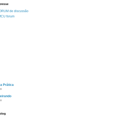
eresse
ORUM de discussão
MCU forum
a Prática
os
eirando
os
blog