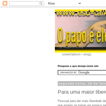
cookieOptions = {msg};
Pesquise o que deseja neste site
segunda-feira, 18 de fev
Para uma maior libe
Pessoal para dar mais liberdade d
que espero se tornar um espaço pa