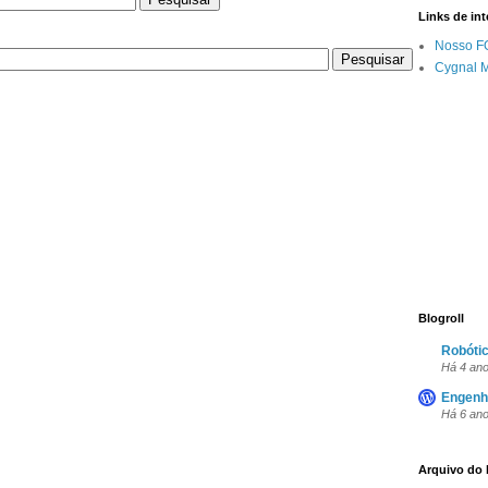
Links de int
Nosso F
Cygnal 
Blogroll
Robótic
Há 4 an
Engenh
Há 6 an
Arquivo do 