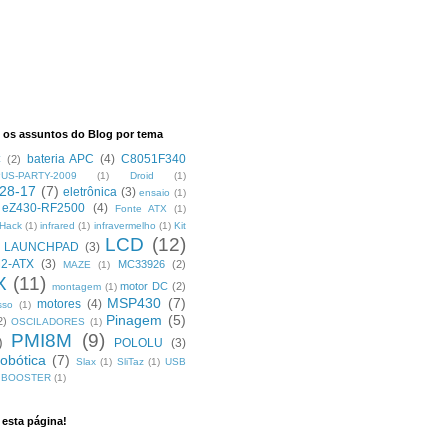
os assuntos do Blog por tema
bateria APC
(4)
C8051F340
C
(2)
US-PARTY-2009
(1)
Droid
(1)
28-17
(7)
eletrônica
(3)
ensaio
(1)
eZ430-RF2500
(4)
Fonte ATX
(1)
Hack
(1)
infrared
(1)
infravermelho
(1)
Kit
LCD
(12)
LAUNCHPAD
(3)
2-ATX
(3)
MC33926
(2)
MAZE
(1)
X
(11)
motor DC
(2)
montagem
(1)
MSP430
(7)
motores
(4)
sso
(1)
Pinagem
(5)
2)
OSCILADORES
(1)
PMI8M
(9)
)
POLOLU
(3)
robótica
(7)
Slax
(1)
SliTaz
(1)
USB
 BOOSTER
(1)
esta página!